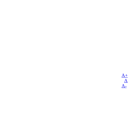
A+
A
A-