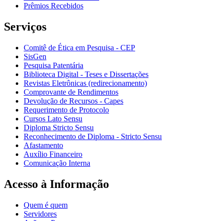
Prêmios Recebidos
Serviços
Comitê de Ética em Pesquisa - CEP
SisGen
Pesquisa Patentária
Biblioteca Digital - Teses e Dissertações
Revistas Eletrônicas (redirecionamento)
Comprovante de Rendimentos
Devolução de Recursos - Capes
Requerimento de Protocolo
Cursos Lato Sensu
Diploma Stricto Sensu
Reconhecimento de Diploma - Stricto Sensu
Afastamento
Auxílio Financeiro
Comunicação Interna
Acesso à Informação
Quem é quem
Servidores