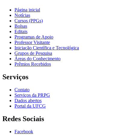
Página inicial
Notícias
Cursos (PPGs)
Bolsas
Editais
Programas de Apoio
Professor Visitante
Iniciação Científica e Tecnológica
Grupos de Pesquisa
Áreas do Conhecimento
Prêmios Recebidos
Serviços
Contato
Serviços da PRPG
Dados abertos
Portal da UFCG
Redes Sociais
Facebook