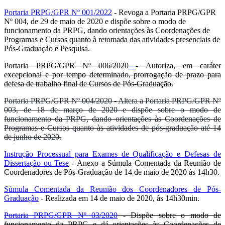
Portaria PRPG/GPR Nº 001/2022
-
Revoga a Portaria PRPG/GPR
Nº
004, de 29 de maio de 2020 e dispõe sobre o modo de
funcionamento da PRPG, dando orientações às Coordenações de
Programas e Cursos quanto à retomada das atividades presenciais de
Pós-Graduação e Pesquisa.
Portaria PRPG/GPR Nº 006/2020
- Autoriza, em caráter
excepcional e por tempo determinado, prorrogação de prazo para
defesa de trabalho final de Cursos de Pós-Graduação.
Portaria PRPG/GPR Nº 004/2020 - Altera a Portaria PRPG/GPR Nº
003, de 18 de março de 2020 e dispõe sobre o modo de
funcionamento da PRPG, dando orientações às Coordenações de
Programas e Cursos quanto às atividades de pós-graduação até 14
de junho de 2020.
Instrução Processual para Exames de Qualificação e Defesas de
Dissertação ou Tese
- Anexo a Súmula Comentada da Reunião de
Coordenadores de Pós-Graduação de 14 de maio de 2020 às 14h30.
Súmula Comentada da Reunião dos Coordenadores de Pós-
Graduação
- Realizada em 14 de maio de 2020, às 14h30min.
Portaria PRPG/GPR Nº 03/2020
- Dispõe sobre o modo de
funcionamento da PRPG e dá orientações às Coordenações de