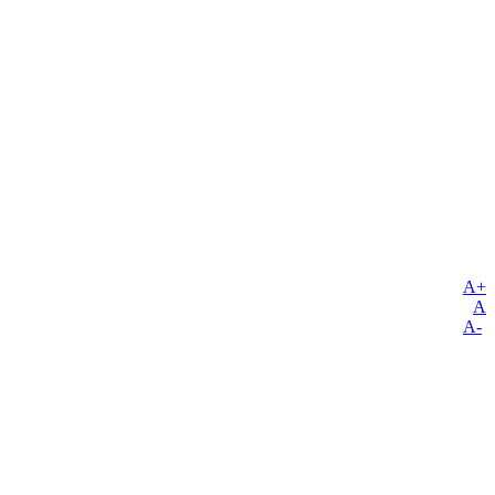
A+
A
A-